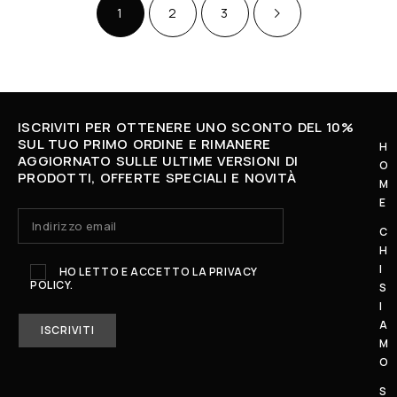
1
2
3
ISCRIVITI PER OTTENERE UNO SCONTO DEL 10%
SUL TUO PRIMO ORDINE E RIMANERE
H
AGGIORNATO SULLE ULTIME VERSIONI DI
O
L
PRODOTTI, OFFERTE SPECIALI E NOVITÀ
M
U
E
N
C
E
H
D
I
HO LETTO E ACCETTO LA
PRIVACY
POLICY.
Ì
S
I
-
A
S
M
A
O
B
S
A