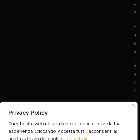
V
A
:
0
3
9
8
1
3
5
0
7
1
7
Privacy Policy
Questo sito web utilizza i cookie per migliorare la tua
esperienza. Cliccando “Accetta tutti”, acconsenti al
nostro utilizzo dei cookie.
Leggi di più