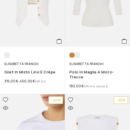
ELISABETTA FRANCHI
ELISABETTA FRANCHI
Gilet In Misto Lino E Crêpe
Polo In Maglia A Micro-
Trecce
315,00
€
-
450,00
€
IVA inc.
180,00
€
IVA inc.
300,00
€
-40%
-30%