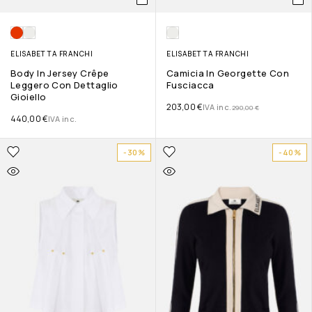
ELISABETTA FRANCHI
ELISABETTA FRANCHI
Body In Jersey Crêpe
Camicia In Georgette Con
Leggero Con Dettaglio
Fusciacca
Gioiello
203,00
€
IVA inc.
290,00
€
440,00
€
IVA inc.
-30%
-40%