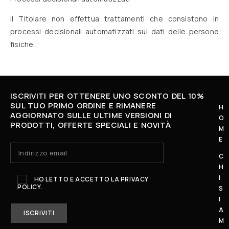
Il Titolare non effettua trattamenti che consistono in
processi decisionali automatizzati sui dati delle persone
fisiche.
ISCRIVITI PER OTTENERE UNO SCONTO DEL 10%
SUL TUO PRIMO ORDINE E RIMANERE
H
AGGIORNATO SULLE ULTIME VERSIONI DI
O
L
PRODOTTI, OFFERTE SPECIALI E NOVITÀ
M
U
E
N
C
E
H
D
I
HO LETTO E ACCETTO LA
PRIVACY
POLICY.
Ì
S
I
-
A
S
M
A