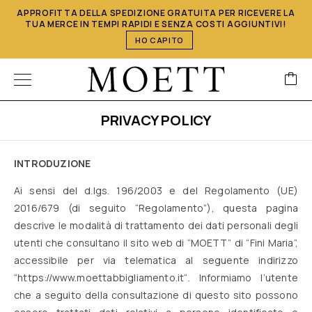
APPROFITTA DELLA SPEDIZIONE GRATUITA PER RICEVERE LA
TUA MERCE IN TEMPI RAPIDI E SENZA COSTI AGGIUNTIVI!
HO CAPITO
PRIVACY POLICY
INTRODUZIONE
Ai sensi del d.lgs. 196/2003 e del Regolamento (UE)
2016/679 (di seguito “Regolamento”), questa pagina
descrive le modalità di trattamento dei dati personali degli
utenti che consultano il sito web di “MOETT” di “Fini Maria”,
accessibile per via telematica al seguente indirizzo
“
https://www.moettabbigliamento.it
“. Informiamo l’utente
che a seguito della consultazione di questo sito possono