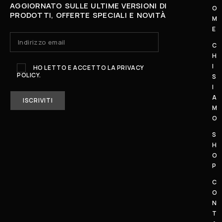
AGGIORNATO SULLE ULTIME VERSIONI DI
O
L
PRODOTTI, OFFERTE SPECIALI E NOVITÀ
M
U
E
N
C
E
H
D
I
HO LETTO E ACCETTO LA
PRIVACY
POLICY.
Ì
S
I
-
A
S
M
A
O
B
S
A
H
T
O
O
P
:
C
1
O
0
N
–
T