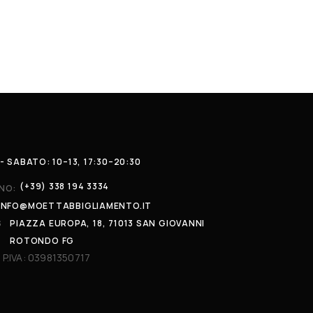
- SABATO: 10–13, 17:30–20:30
(+39) 338 194 3334
NO:
INFO@MOETTABBIGLIAMENTO.IT
S
PIAZZA EUROPA, 18, 71013 SAN GIOVANNI
ROTONDO FG
 P.IVA: 03981350717