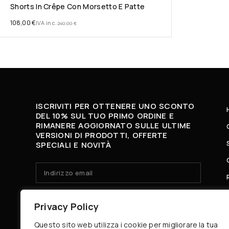
Shorts In Crêpe Con Morsetto E Patte
108,00
€
IVA inc.
240,00
€
ISCRIVITI PER OTTENERE UNO SCONTO
DEL 10% SUL TUO PRIMO ORDINE E
RIMANERE AGGIORNATO SULLE ULTIME
VERSIONI DI PRODOTTI, OFFERTE
SPECIALI E NOVITÀ
HO LETTO E ACCETTO LA
PRIVACY POLICY.
Privacy Policy
Questo sito web utilizza i cookie per migliorare la tua