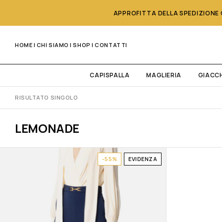
APPROFITTA DELLA SPEDIZIONE G
HOME
|
CHI SIAMO
|
SHOP
|
CONTATTI
CAPISPALLA
MAGLIERIA
GIACC
RISULTATO SINGOLO
LEMONADE
-55%
EVIDENZA