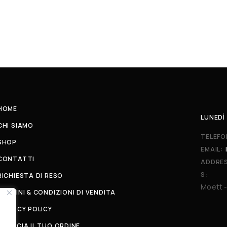
HOME
LUNEDÌ 
CHI SIAMO
TELEFO
SHOP
EMAIL:
CONTATTI
ADDRE
S:
RICHIESTA DI RESO
Moett -
TERMINI & CONDIZIONI DI VENDITA
PRIVACY POLICY
TRACCIA IL TUO ORDINE