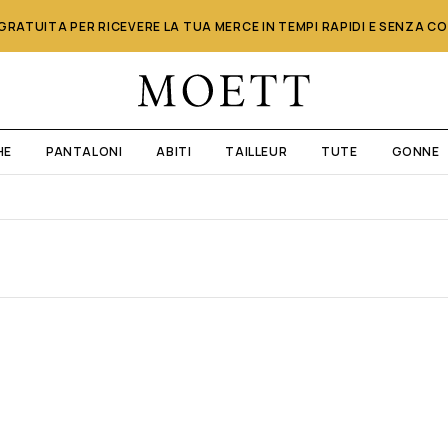
RATUITA PER RICEVERE LA TUA MERCE IN TEMPI RAPIDI E SENZA C
HE
PANTALONI
ABITI
TAILLEUR
TUTE
GONNE