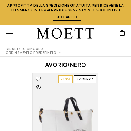
APPROFITTA DELLA SPEDIZIONE GRATUITA PER RICEVERE LA
TUA MERCE IN TEMPI RAPIDI E SENZA COSTI AGGIUNTIVI!
HO CAPITO
RISULTATO SINGOLO
ORDINAMENTO PREDEFINITO
AVORIO/NERO
-30%
EVIDENZA