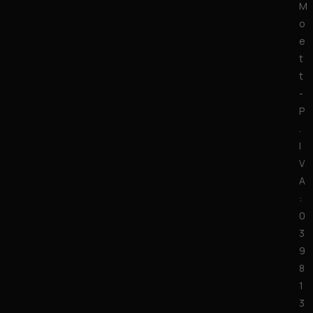
M
o
e
t
t
-
P
.
I
V
A
:
0
3
9
8
1
3