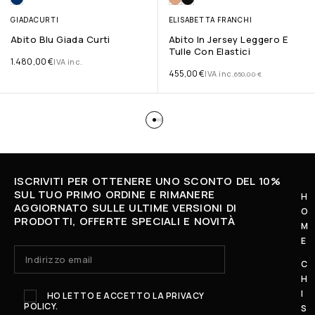
GIADACURTI
ELISABETTA FRANCHI
Abito Blu Giada Curti
Abito In Jersey Leggero E
Tulle Con Elastici
1.480,00
€
IVA inc.
455,00
€
IVA inc.
650,00
€
ISCRIVITI PER OTTENERE UNO SCONTO DEL 10%
SUL TUO PRIMO ORDINE E RIMANERE
H
AGGIORNATO SULLE ULTIME VERSIONI DI
O
L
PRODOTTI, OFFERTE SPECIALI E NOVITÀ
M
U
E
N
C
E
H
D
I
HO LETTO E ACCETTO LA
PRIVACY
POLICY.
Ì
S