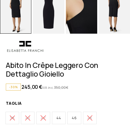
Abito In Crêpe Leggero Con
Dettaglio Gioiello
245,00
€
-30%
350,00
€
IVA inc.
TAGLIA
38
40
42
44
46
48