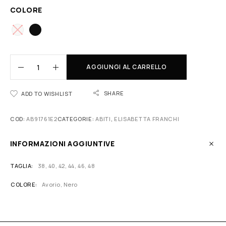
COLORE
AGGIUNGI AL CARRELLO
SHARE
ADD TO WISHLIST
COD:
AB91761E2
CATEGORIE:
ABITI
,
ELISABETTA FRANCHI
INFORMAZIONI AGGIUNTIVE
TAGLIA
38
,
40
,
42
,
44
,
46
,
48
COLORE
Avorio
,
Nero