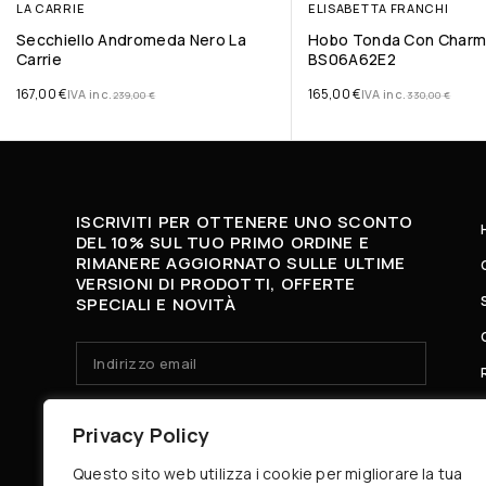
LA CARRIE
ELISABETTA FRANCHI
Secchiello Andromeda Nero La
Hobo Tonda Con Char
Carrie
BS06A62E2
167,00
€
165,00
€
IVA inc.
IVA inc.
239,00
€
330,00
€
ISCRIVITI PER OTTENERE UNO SCONTO
DEL 10% SUL TUO PRIMO ORDINE E
RIMANERE AGGIORNATO SULLE ULTIME
VERSIONI DI PRODOTTI, OFFERTE
SPECIALI E NOVITÀ
HO LETTO E ACCETTO LA
PRIVACY POLICY.
Privacy Policy
Questo sito web utilizza i cookie per migliorare la tua