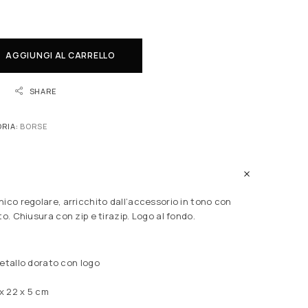
AGGIUNGI AL CARRELLO
SHARE
RIA:
BORSE
ico regolare, arricchito dall’accessorio in tono con
to. Chiusura con zip e tirazip. Logo al fondo.
etallo dorato con logo
 x 22 x 5 cm