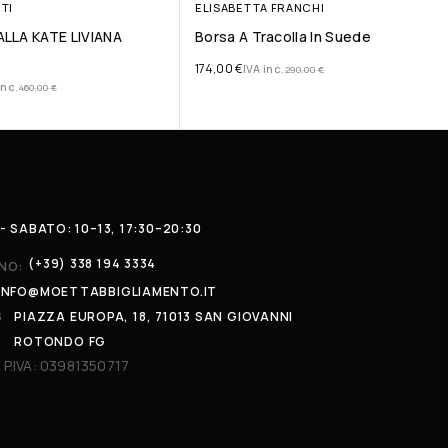
TI
ELISABETTA FRANCHI
LLA KATE LIVIANA
Borsa A Tracolla In Suede
174,00
€
IVA inc.
290,00
€
inc.
460,00
€
- SABATO: 10–13, 17:30–20:30
(+39) 338 194 3334
NO:
INFO@MOETTABBIGLIAMENTO.IT
S
PIAZZA EUROPA, 18, 71013 SAN GIOVANNI
ROTONDO FG
 P.IVA: 03981350717