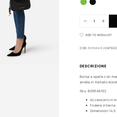
ADD TO WISHLIST
COD:
BS95A61E2
CATEGO
DESCRIZIONE
Borsa a spalla con man
anella in metallo dora
Sku: BS95A61E2
Accessorio in m
Fodera interna
Dimensioni 14,5