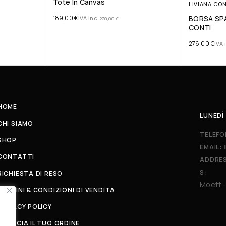
Tote In Canvas
LIVIANA CON
m
189,00
€
BORSA SPA
IVA inc.
270,00
€
CONTI
276,00
€
IVA 
HOME
LUNEDÌ 
CHI SIAMO
TELEFO
SHOP
EMAIL:
CONTATTI
ADDRE
S:
RICHIESTA DI RESO
Moett -
TERMINI & CONDIZIONI DI VENDITA
PRIVACY POLICY
TRACCIA IL TUO ORDINE