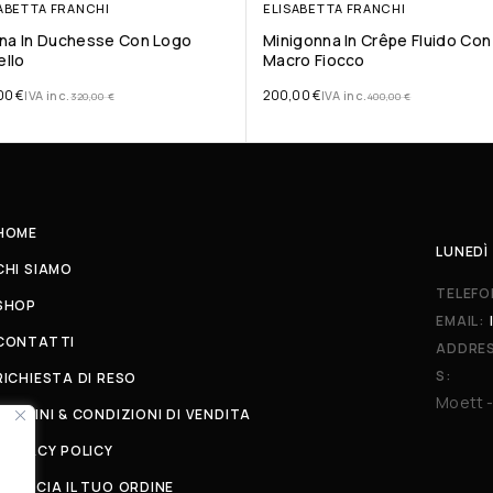
ABETTA FRANCHI
ELISABETTA FRANCHI
na In Duchesse Con Logo
Minigonna In Crêpe Fluido Con
ello
Macro Fiocco
00
€
200,00
€
IVA inc.
IVA inc.
320,00
€
400,00
€
HOME
LUNEDÌ 
CHI SIAMO
TELEFO
SHOP
EMAIL:
CONTATTI
ADDRE
S:
RICHIESTA DI RESO
Moett -
TERMINI & CONDIZIONI DI VENDITA
PRIVACY POLICY
TRACCIA IL TUO ORDINE