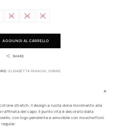
44
46
48
AGGIUNGI AL CARRELLO
SHARE
RIE:
ELISABETTA FRANCHI
,
GONNE
cotone stretch. Il design a ruota dona movimento alla
 raffinata del capo. Il punto vita è decorato dalla
oiello, con logo pendente e amovibile con moschettoni.
à regular.