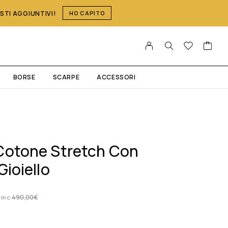
OSTI AGGIUNTIVI!
HO CAPITO
BORSE
SCARPE
ACCESSORI
Cotone Stretch Con
Gioiello
490,00
€
 inc.