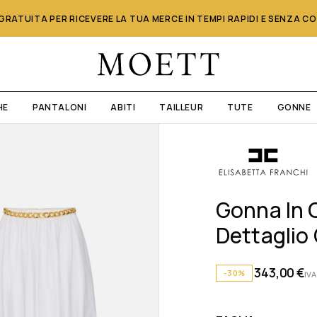
RATUITA PER RICEVERE LA TUA MERCE IN TEMPI RAPIDI E SENZA C
HE
PANTALONI
ABITI
TAILLEUR
TUTE
GONNE
Gonna In 
Dettaglio 
343,00
€
-30%
IVA