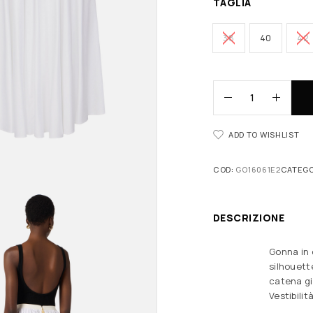
TAGLIA
38
40
42
ADD TO WISHLIST
COD:
GO16061E2
CATEGO
DESCRIZIONE
Gonna in 
silhouette
catena gi
Vestibilit