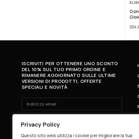
ELIS
Gon
Gioi
224,
ISCRIVITI PER OTTENERE UNO SCONTO
DEL 10% SUL TUO PRIMO ORDINE E
RIMANERE AGGIORNATO SULLE ULTIME
VERSIONI DI PRODOTTI, OFFERTE
SPECIALI E NOVITÀ
HO LETTO E ACCETTO LA
PRIVACY POLICY.
Privacy Policy
Questo sito web utilizza i cookie per migliorare la tua