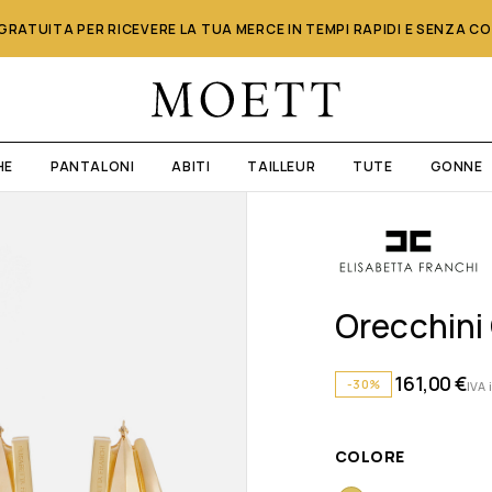
RATUITA PER RICEVERE LA TUA MERCE IN TEMPI RAPIDI E SENZA C
HE
PANTALONI
ABITI
TAILLEUR
TUTE
GONNE
Orecchini
161,00
€
-30%
IVA 
COLORE