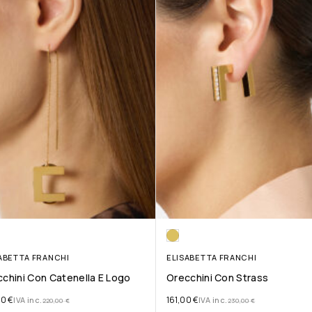
ABETTA FRANCHI
ELISABETTA FRANCHI
chini Con Catenella E Logo
Orecchini Con Strass
00
€
161,00
€
IVA inc.
IVA inc.
220,00
€
230,00
€