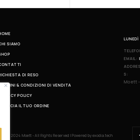
HOME
LUNEDÌ 
CHI SIAMO
TELEFO
SHOP
EMAIL:
CONTATTI
ADDRE
S:
RICHIESTA DI RESO
Moett -
TERMINI & CONDIZIONI DI VENDITA
PRIVACY POLICY
TRACCIA IL TUO ORDINE
© 2024 Moett - All Rights Reserved | Powered by
exodia.tech