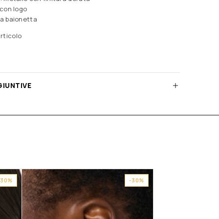
 con logo
a baionetta
rticolo
GIUNTIVE
-30%
-30%