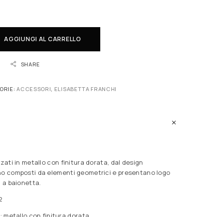
AGGIUNGI AL CARRELLO
SHARE
ORIE:
ACCESSORI
,
ELISABETTA FRANCHI
zati in metallo con finitura dorata, dal design
no composti da elementi geometrici e presentano logo
a a baionetta.
2
: metallo con finitura dorata