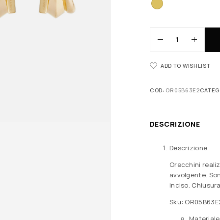
ADD TO WISHLIST
COD:
OR05B63E2
CATEG
DESCRIZIONE
Descrizione
Orecchini realiz
avvolgente. So
inciso. Chiusur
Sku: OR05B63E
Materiale