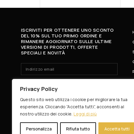
ISCRIVITI PER OTTENERE UNO SCONTO
DEL 10% SUL TUO PRIMO ORDINE E
RIMANERE AGGIORNATO SULLE ULTIME
VERSIONI DI PRODOTTI, OFFERTE
SPECIALI E NOVITÀ
HO LETTO E ACCETTO LA
PRIVACY POLICY.
Privacy Policy
Questo sito web utilizza i cookie per migliorare la tua
esperienza. Cliccando “Accetta tutti”, acconsenti al
nostro utilizzo dei cookie.
Leggi di più
Personalizza
Rifiuta tutto
Accetta tutti