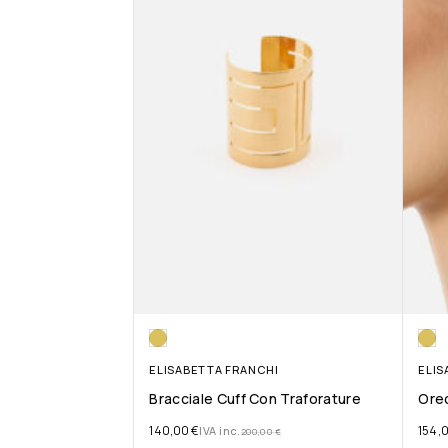
ELISABETTA FRANCHI
ELIS
Bracciale Cuff Con Traforature
Orec
140,00
€
154,
IVA inc.
200,00
€