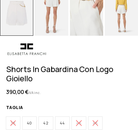
Shorts In Gabardina Con Logo
Gioiello
390,00
€
IVA inc.
TAGLIA
38
40
42
44
46
48