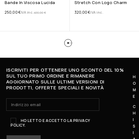
Bande In Viscosa Lucida
Stretch Con Logo Charm
250,00
€
320,00
€
IVA inc.
IVA inc.
400,00
€
ISCRIVITI PER OTTENERE UNO SCONTO DEL 10%
SUL TUO PRIMO ORDINE E RIMANERE
H
AGGIORNATO SULLE ULTIME VERSIONI DI
O
L
PRODOTTI, OFFERTE SPECIALI E NOVITÀ
M
U
E
N
C
E
H
D
I
HO LETTO E ACCETTO LA
PRIVACY
POLICY.
Ì
S
I
-