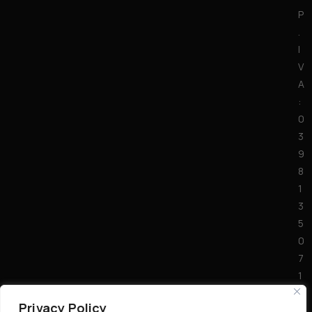
P
.
I
V
A
:
0
3
9
8
1
3
5
0
7
1
7
Privacy Policy