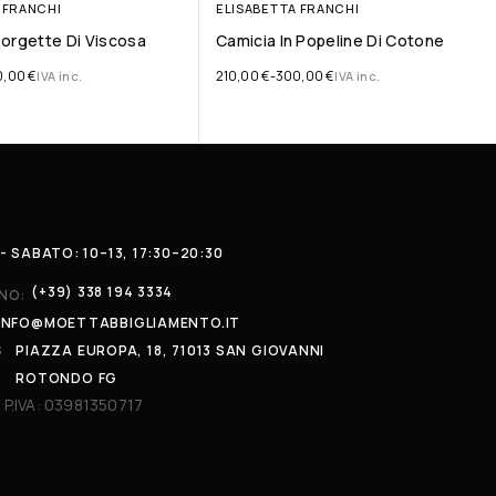
 FRANCHI
ELISABETTA FRANCHI
orgette Di Viscosa
Camicia In Popeline Di Cotone
0,00
€
210,00
€
-
300,00
€
IVA inc.
IVA inc.
- SABATO: 10–13, 17:30–20:30
(+39) 338 194 3334
NO:
INFO@MOETTABBIGLIAMENTO.IT
S
PIAZZA EUROPA, 18, 71013 SAN GIOVANNI
ROTONDO FG
 P.IVA: 03981350717