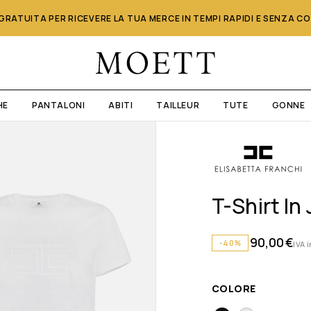
RATUITA PER RICEVERE LA TUA MERCE IN TEMPI RAPIDI E SENZA C
HE
PANTALONI
ABITI
TAILLEUR
TUTE
GONNE
T-Shirt I
90,00
€
-40%
IVA 
COLORE