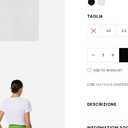
TAGLIA
38
40
42
ADD TO WISHLIST
COD:
MA71G61E2
CATEGO
DESCRIZIONE
INFORMAZIONI AG