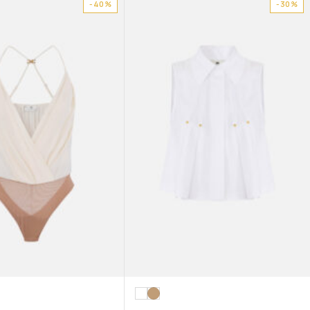
-40%
-30%