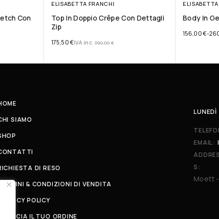
ELISABETTA FRANCHI
ELISABETTA
retch Con
Top In Doppio Crêpe Con Dettagli
Body In Ge
Zip
156,00
€
-
26
175,50
€
IVA inc.
390,00
€
HOME
LUNEDÌ 
CHI SIAMO
TELEFO
SHOP
EMAIL:
CONTATTI
ADDRE
S:
RICHIESTA DI RESO
Moett -
TERMINI & CONDIZIONI DI VENDITA
PRIVACY POLICY
TRACCIA IL TUO ORDINE