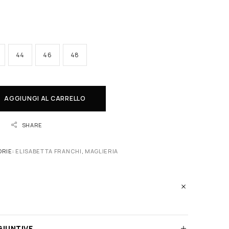
44
46
48
AGGIUNGI AL CARRELLO
SHARE
RIE:
ELISABETTA FRANCHI
,
MAGLIERIA
GIUNTIVE