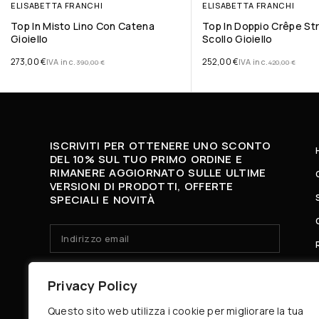
ELISABETTA FRANCHI
ELISABETTA FRANCHI
Top In Misto Lino Con Catena
Top In Doppio Crêpe St
Gioiello
Scollo Gioiello
273,00
€
252,00
€
IVA inc.
IVA inc.
390,00
€
420,00
€
ISCRIVITI PER OTTENERE UNO SCONTO
DEL 10% SUL TUO PRIMO ORDINE E
RIMANERE AGGIORNATO SULLE ULTIME
VERSIONI DI PRODOTTI, OFFERTE
SPECIALI E NOVITÀ
HO LETTO E ACCETTO LA
PRIVACY POLICY.
Privacy Policy
Questo sito web utilizza i cookie per migliorare la tua