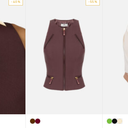
-40%
-55%