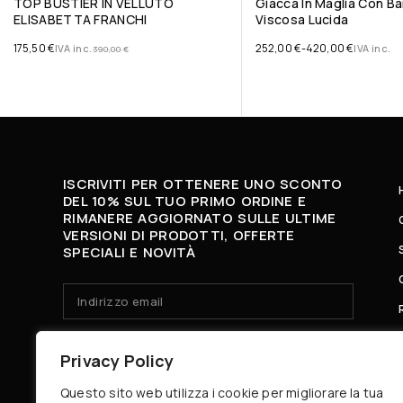
TOP BUSTIER IN VELLUTO
Giacca In Maglia Con Ba
ELISABETTA FRANCHI
Viscosa Lucida
175,50
€
252,00
€
-
420,00
€
IVA inc.
IVA inc.
390,00
€
ISCRIVITI PER OTTENERE UNO SCONTO
DEL 10% SUL TUO PRIMO ORDINE E
RIMANERE AGGIORNATO SULLE ULTIME
VERSIONI DI PRODOTTI, OFFERTE
SPECIALI E NOVITÀ
HO LETTO E ACCETTO LA
PRIVACY POLICY.
Privacy Policy
Questo sito web utilizza i cookie per migliorare la tua