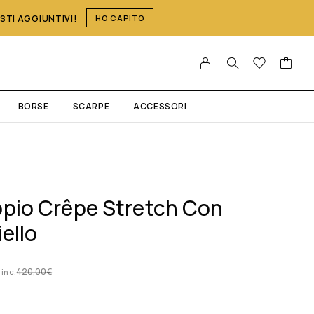
OSTI AGGIUNTIVI!
HO CAPITO
BORSE
SCARPE
ACCESSORI
ppio Crêpe Stretch Con
iello
420,00
€
 inc.