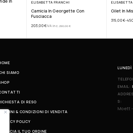
nde In
ELISABETTA FRANCHI
ELISABETTA
Camicia In Georgette Con
Gilet In Mi
Fusciacca
315,00
€
-
45
203,00
€
IVA inc.
290,00
€
HOME
LUNEDÌ 
CHI SIAMO
TELEFO
SHOP
EMAIL:
CONTATTI
ADDRE
S:
RICHIESTA DI RESO
Moett -
TERMINI & CONDIZIONI DI VENDITA
PRIVACY POLICY
TRACCIA IL TUO ORDINE