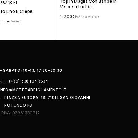
Top In Maglia Con Bande In
 FRANCHI
Viscosa Lucida
sto Lino E Crêpe
162,00
€
IVA inc.
270,00
€
0,00
€
IVA inc.
- SABATO: 10–13, 17:30–20:30
(+39) 338 194 3334
NO:
INFO@MOETTABBIGLIAMENTO.IT
S
PIAZZA EUROPA, 18, 71013 SAN GIOVANNI
ROTONDO FG
 P.IVA: 03981350717