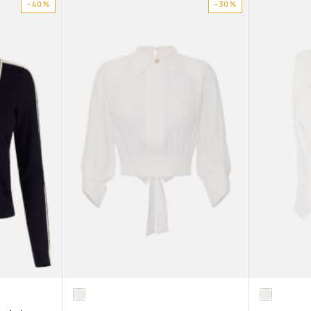
-40%
-30%