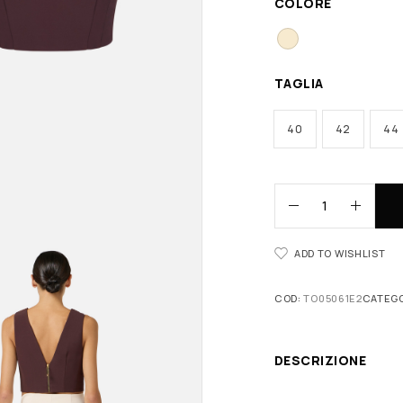
COLORE
TAGLIA
40
42
44
ADD TO WISHLIST
COD:
TO05061E2
CATEGO
DESCRIZIONE