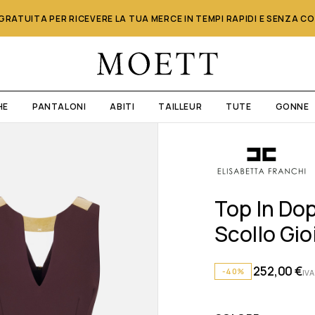
RATUITA PER RICEVERE LA TUA MERCE IN TEMPI RAPIDI E SENZA C
HE
PANTALONI
ABITI
TAILLEUR
TUTE
GONNE
Top In Do
Scollo Gio
252,00
€
-40%
IVA