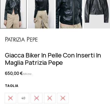
Giacca Biker In Pelle Con Inserti In
Maglia Patrizia Pepe
650,00
€
IVA inc.
TAGLIA
38
40
42
44
46