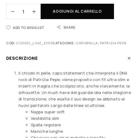
AGGIUNGI AL CARRELLO
SHARE
ADD TO WISHLIST
COD:
CO0001_L1HZ_K103
CATEGORIE:
CAPISPALLA
,
PATRIZIA PEPE
DESCRIZIONE
Il chiodo in pelle, capo statement che interpreta il DNA
rock di Patrizia Pepe, viene proposto con fit ultra slim e
inserti in maglia che scolpiscono, anche visivamente, la
silhouette. Un must-have del guardaroba nella stagione
di transizione, che esalta il suo design se abbinato ai
nuovi pantaloni cargo dalle linee scultoree.
Nappa super soft
Vestibilità slim
Spalla regolare
Maniche lunghe
Chiusura con zip in metallo e logo Fly