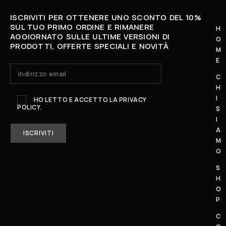
ISCRIVITI PER OTTENERE UNO SCONTO DEL 10%
SUL TUO PRIMO ORDINE E RIMANERE
H
AGGIORNATO SULLE ULTIME VERSIONI DI
O
L
PRODOTTI, OFFERTE SPECIALI E NOVITÀ
M
U
E
N
C
E
H
D
I
HO LETTO E ACCETTO LA
PRIVACY
POLICY.
Ì
S
I
-
A
S
M
A
O
B
S
A
H
T
O
O
P
:
C
1