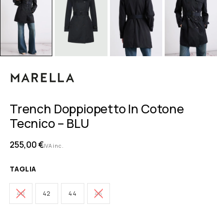
Trench Doppiopetto In Cotone
Tecnico – BLU
255,00
€
IVA inc.
TAGLIA
40
42
44
46