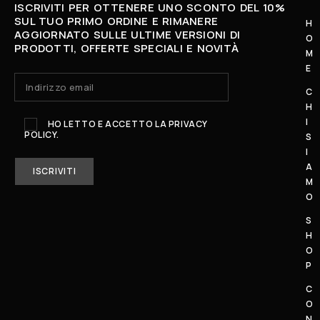
ISCRIVITI PER OTTENERE UNO SCONTO DEL 10%
SUL TUO PRIMO ORDINE E RIMANERE
H
AGGIORNATO SULLE ULTIME VERSIONI DI
O
L
PRODOTTI, OFFERTE SPECIALI E NOVITÀ
M
U
E
N
C
E
H
D
I
HO LETTO E ACCETTO LA
PRIVACY
POLICY.
Ì
S
I
-
A
S
M
A
O
B
S
A
H
T
O
O
P
:
C
1
O
0
N